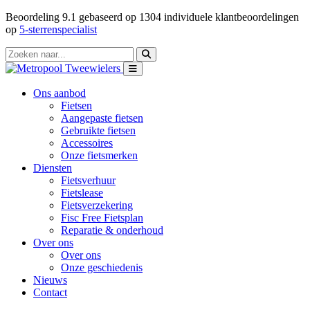
Beoordeling
9.1
gebaseerd op
1304
individuele klantbeoordelingen
op
5-sterrenspecialist
Ons aanbod
Fietsen
Aangepaste fietsen
Gebruikte fietsen
Accessoires
Onze fietsmerken
Diensten
Fietsverhuur
Fietslease
Fietsverzekering
Fisc Free Fietsplan
Reparatie & onderhoud
Over ons
Over ons
Onze geschiedenis
Nieuws
Contact