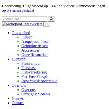
Beoordeling
9.1
gebaseerd op
1302
individuele klantbeoordelingen
op
5-sterrenspecialist
Ons aanbod
Fietsen
Aangepaste fietsen
Gebruikte fietsen
Accessoires
Onze fietsmerken
Diensten
Fietsverhuur
Fietslease
Fietsverzekering
Fisc Free Fietsplan
Reparatie & onderhoud
Over ons
Over ons
Onze geschiedenis
Nieuws
Contact