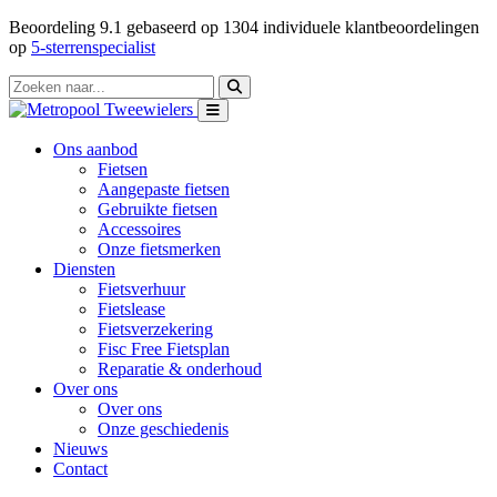
Beoordeling
9.1
gebaseerd op
1304
individuele klantbeoordelingen
op
5-sterrenspecialist
Ons aanbod
Fietsen
Aangepaste fietsen
Gebruikte fietsen
Accessoires
Onze fietsmerken
Diensten
Fietsverhuur
Fietslease
Fietsverzekering
Fisc Free Fietsplan
Reparatie & onderhoud
Over ons
Over ons
Onze geschiedenis
Nieuws
Contact