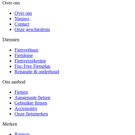
Over ons
Over ons
Nieuws
Contact
Onze geschiedenis
Diensten
Fietsverhuur
Fietslease
Fietsverzekering
Fisc Free Fietsplan
Reparatie & onderhoud
Ons aanbod
Fietsen
Aangepaste fietsen
Gebruikte fietsen
Accessoires
Onze fietsmerken
Merken
Batavus