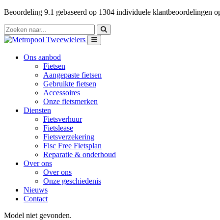
Beoordeling
9.1
gebaseerd op
1304
individuele klantbeoordelingen 
Ons aanbod
Fietsen
Aangepaste fietsen
Gebruikte fietsen
Accessoires
Onze fietsmerken
Diensten
Fietsverhuur
Fietslease
Fietsverzekering
Fisc Free Fietsplan
Reparatie & onderhoud
Over ons
Over ons
Onze geschiedenis
Nieuws
Contact
Model niet gevonden.