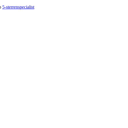
op
5-sterrenspecialist