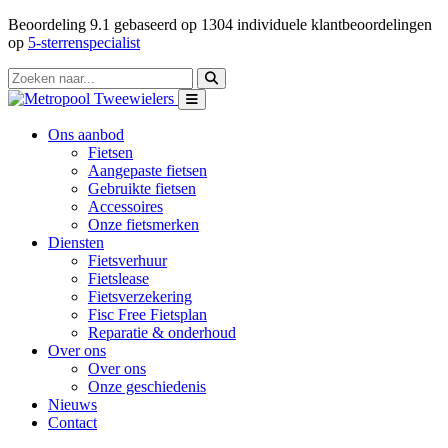
Beoordeling
9.1
gebaseerd op
1304
individuele klantbeoordelingen
op
5-sterrenspecialist
Ons aanbod
Fietsen
Aangepaste fietsen
Gebruikte fietsen
Accessoires
Onze fietsmerken
Diensten
Fietsverhuur
Fietslease
Fietsverzekering
Fisc Free Fietsplan
Reparatie & onderhoud
Over ons
Over ons
Onze geschiedenis
Nieuws
Contact