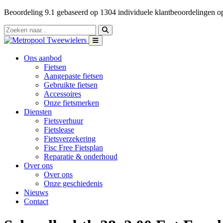
Beoordeling
9.1
gebaseerd op
1304
individuele klantbeoordelingen 
Ons aanbod
Fietsen
Aangepaste fietsen
Gebruikte fietsen
Accessoires
Onze fietsmerken
Diensten
Fietsverhuur
Fietslease
Fietsverzekering
Fisc Free Fietsplan
Reparatie & onderhoud
Over ons
Over ons
Onze geschiedenis
Nieuws
Contact