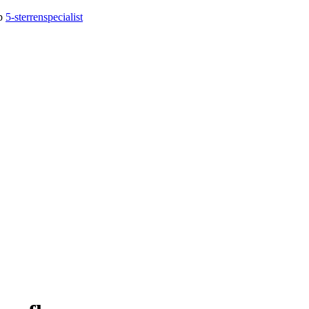
op
5-sterrenspecialist