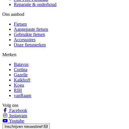
Reparatie & onderhoud
Ons aanbod
Fietsen
Aangepaste fietsen
Gebruikte fietsen
Accessoires
Onze fietsmerken
Merken
Batavus
Cortina
Gazelle
Kalkhoff
Koga
RIH
vanRaam
Volg ons
Facebook
Instagram
Youtube
Inschrijven nieuwsbrief