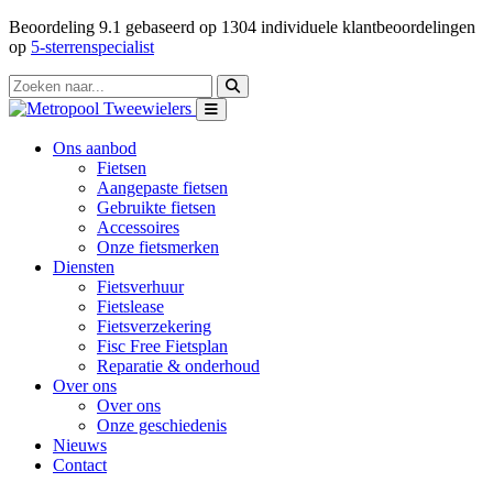
Beoordeling
9.1
gebaseerd op
1304
individuele klantbeoordelingen
op
5-sterrenspecialist
Ons aanbod
Fietsen
Aangepaste fietsen
Gebruikte fietsen
Accessoires
Onze fietsmerken
Diensten
Fietsverhuur
Fietslease
Fietsverzekering
Fisc Free Fietsplan
Reparatie & onderhoud
Over ons
Over ons
Onze geschiedenis
Nieuws
Contact