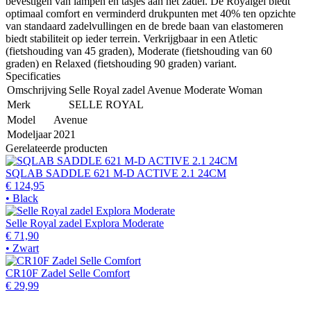
bevestigen van lampen en tasjes aan het zadel. De Royalgel biedt
optimaal comfort en verminderd drukpunten met 40% ten opzichte
van standaard zadelvullingen en de brede baan van elastomeren
biedt stabiliteit op ieder terrein. Verkrijgbaar in een Atletic
(fietshouding van 45 graden), Moderate (fietshouding van 60
graden) en Relaxed (fietshouding 90 graden) variant.
Specificaties
Omschrijving
Selle Royal zadel Avenue Moderate Woman
Merk
SELLE ROYAL
Model
Avenue
Modeljaar
2021
Gerelateerde producten
SQLAB SADDLE 621 M-D ACTIVE 2.1 24CM
€ 124,95
• Black
Selle Royal zadel Explora Moderate
€ 71,90
• Zwart
CR10F Zadel Selle Comfort
€ 29,99