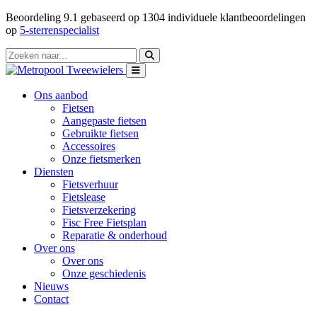
Beoordeling
9.1
gebaseerd op
1304
individuele klantbeoordelingen
op
5-sterrenspecialist
Ons aanbod
Fietsen
Aangepaste fietsen
Gebruikte fietsen
Accessoires
Onze fietsmerken
Diensten
Fietsverhuur
Fietslease
Fietsverzekering
Fisc Free Fietsplan
Reparatie & onderhoud
Over ons
Over ons
Onze geschiedenis
Nieuws
Contact