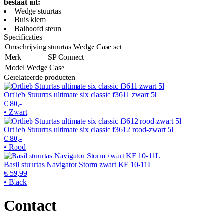
bestaat uit:
Wedge stuurtas
Buis klem
Balhoofd steun
Specificaties
Omschrijving
stuurtas Wedge Case set
Merk
SP Connect
Model
Wedge Case
Gerelateerde producten
Ortlieb Stuurtas ultimate six classic f3611 zwart 5l
€ 80,-
• Zwart
Ortlieb Stuurtas ultimate six classic f3612 rood-zwart 5l
€ 80,-
• Rood
Basil stuurtas Navigator Storm zwart KF 10-11L
€ 59,99
• Black
Contact