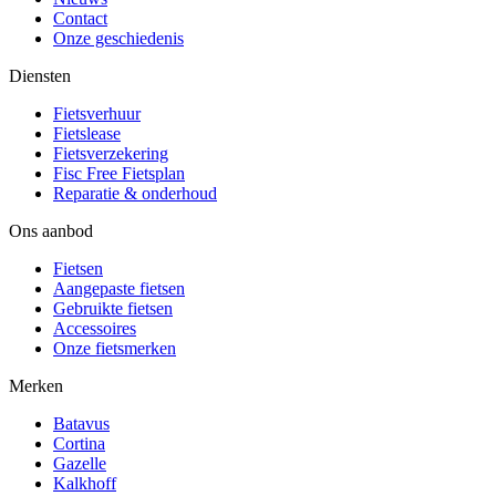
Contact
Onze geschiedenis
Diensten
Fietsverhuur
Fietslease
Fietsverzekering
Fisc Free Fietsplan
Reparatie & onderhoud
Ons aanbod
Fietsen
Aangepaste fietsen
Gebruikte fietsen
Accessoires
Onze fietsmerken
Merken
Batavus
Cortina
Gazelle
Kalkhoff