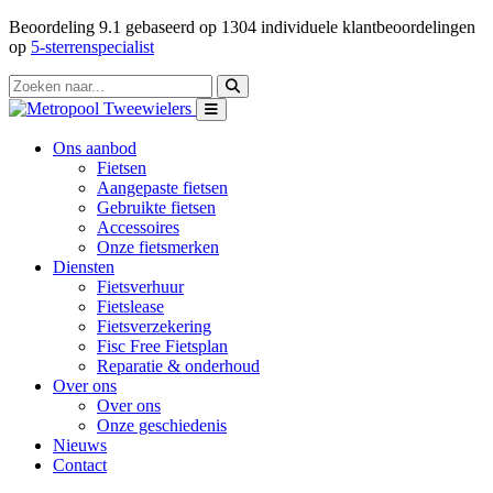
Beoordeling
9.1
gebaseerd op
1304
individuele klantbeoordelingen
op
5-sterrenspecialist
Ons aanbod
Fietsen
Aangepaste fietsen
Gebruikte fietsen
Accessoires
Onze fietsmerken
Diensten
Fietsverhuur
Fietslease
Fietsverzekering
Fisc Free Fietsplan
Reparatie & onderhoud
Over ons
Over ons
Onze geschiedenis
Nieuws
Contact