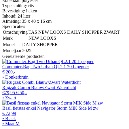
Materiaal: polyester
Type sluiting: rits
Bevestiging: haken
Inhoud: 24 liter
Afmeting: 35 x 40 x 16 cm
Specificaties
Omschrijving
TAS NEW LOOXS DAILY SHOPPER ZWART
Merk
NEW LOOXS
Model
DAILY SHOPPER
Modeljaar
2025
Gerelateerde producten
Commuter-Bag Two Urban QL2.1 20 L pepper
€ 200,-
• Donkerbruin
Rugzak Combi Blauw/Zwart Waterdicht
€79,95
€ 50,-
• Zwart
Basil fietstas enkel Navigator Storm MIK Side M zw
€ 72,99
• Black
• Maat M