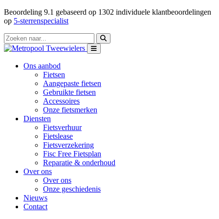
Beoordeling
9.1
gebaseerd op
1302
individuele klantbeoordelingen
op
5-sterrenspecialist
Ons aanbod
Fietsen
Aangepaste fietsen
Gebruikte fietsen
Accessoires
Onze fietsmerken
Diensten
Fietsverhuur
Fietslease
Fietsverzekering
Fisc Free Fietsplan
Reparatie & onderhoud
Over ons
Over ons
Onze geschiedenis
Nieuws
Contact