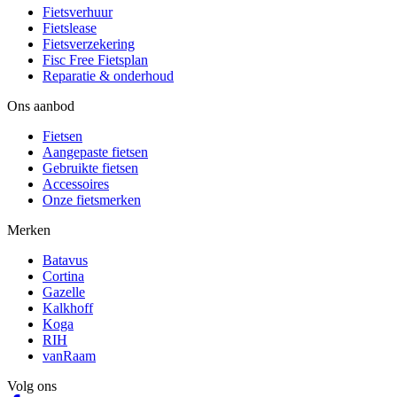
Fietsverhuur
Fietslease
Fietsverzekering
Fisc Free Fietsplan
Reparatie & onderhoud
Ons aanbod
Fietsen
Aangepaste fietsen
Gebruikte fietsen
Accessoires
Onze fietsmerken
Merken
Batavus
Cortina
Gazelle
Kalkhoff
Koga
RIH
vanRaam
Volg ons