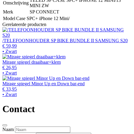
TELED SP CASE SPC+ IPHONE 12 MINI/13
Omschrijving
MINI ZW
Merk
SP CONNECT
Model
Case SPC+ iPhone 12 Mini/
Gerelateerde producten
/TELEFOONHOUDER SP BIKE BUNDLE II SAMSUNG S20
€ 59,99
• Zwart
Mirage spiegel draaibaar+klem
€ 26,95
• Zwart
Mirage spiegel Minor Up en Down bar-end
€ 33,95
• Zwart
Contact
Naam