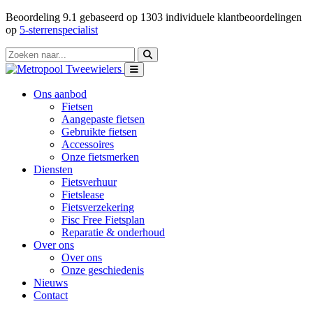
Beoordeling
9.1
gebaseerd op
1303
individuele klantbeoordelingen
op
5-sterrenspecialist
Ons aanbod
Fietsen
Aangepaste fietsen
Gebruikte fietsen
Accessoires
Onze fietsmerken
Diensten
Fietsverhuur
Fietslease
Fietsverzekering
Fisc Free Fietsplan
Reparatie & onderhoud
Over ons
Over ons
Onze geschiedenis
Nieuws
Contact