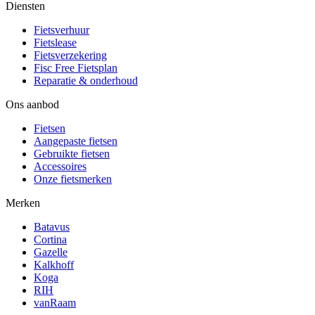
Diensten
Fietsverhuur
Fietslease
Fietsverzekering
Fisc Free Fietsplan
Reparatie & onderhoud
Ons aanbod
Fietsen
Aangepaste fietsen
Gebruikte fietsen
Accessoires
Onze fietsmerken
Merken
Batavus
Cortina
Gazelle
Kalkhoff
Koga
RIH
vanRaam