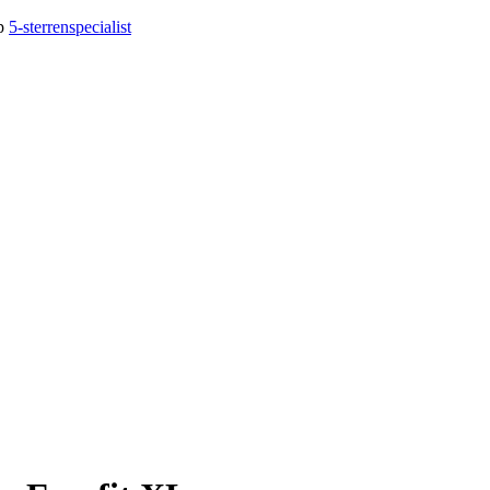
op
5-sterrenspecialist