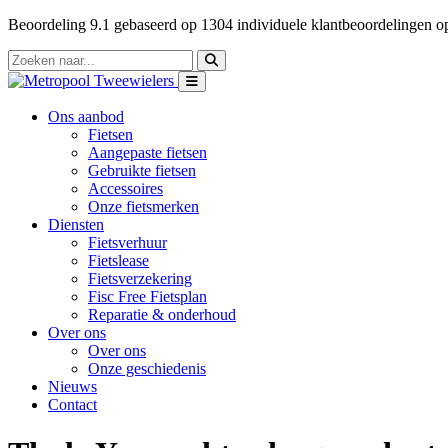
Beoordeling
9.1
gebaseerd op
1304
individuele klantbeoordelingen 
Ons aanbod
Fietsen
Aangepaste fietsen
Gebruikte fietsen
Accessoires
Onze fietsmerken
Diensten
Fietsverhuur
Fietslease
Fietsverzekering
Fisc Free Fietsplan
Reparatie & onderhoud
Over ons
Over ons
Onze geschiedenis
Nieuws
Contact