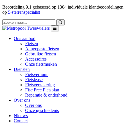
Beoordeling
9.1
gebaseerd op
1304
individuele klantbeoordelingen
op
5-sterrenspecialist
Ons aanbod
Fietsen
Aangepaste fietsen
Gebruikte fietsen
Accessoires
Onze fietsmerken
Diensten
Fietsverhuur
Fietslease
Fietsverzekering
Fisc Free Fietsplan
Reparatie & onderhoud
Over ons
Over ons
Onze geschiedenis
Nieuws
Contact