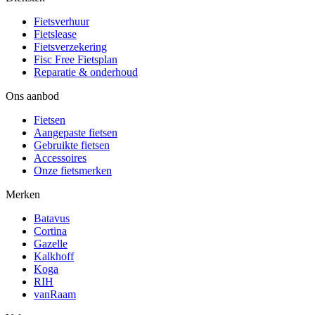
Fietsverhuur
Fietslease
Fietsverzekering
Fisc Free Fietsplan
Reparatie & onderhoud
Ons aanbod
Fietsen
Aangepaste fietsen
Gebruikte fietsen
Accessoires
Onze fietsmerken
Merken
Batavus
Cortina
Gazelle
Kalkhoff
Koga
RIH
vanRaam