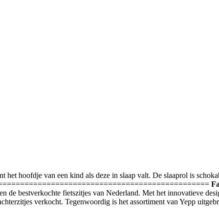
nt het hoofdje van een kind als deze in slaap valt. De slaaprol is schok
======================================================
Fa
aren de bestverkochte fietszitjes van Nederland. Met het innovatieve des
chterzitjes verkocht. Tegenwoordig is het assortiment van Yepp uitgebre