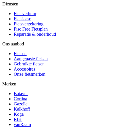
Diensten
Fietsverhuur
Fietslease
Fietsverzekering
Fisc Free Fietsplan
Reparatie & onderhoud
Ons aanbod
Fietsen
Aangepaste fietsen
Gebruikte fietsen
Accessoires
Onze fietsmerken
Merken
Batavus
Cortina
Gazelle
Kalkhoff
Koga
RIH
vanRaam