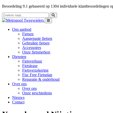
Beoordeling
9.1
gebaseerd op
1304
individuele klantbeoordelingen 
Ons aanbod
Fietsen
Aangepaste fietsen
Gebruikte fietsen
Accessoires
Onze fietsmerken
Diensten
Fietsverhuur
Fietslease
Fietsverzekering
Fisc Free Fietsplan
Reparatie & onderhoud
Over ons
Over ons
Onze geschiedenis
Nieuws
Contact