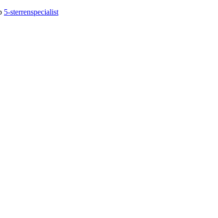
op
5-sterrenspecialist