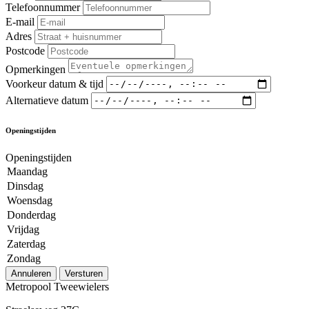
Telefoonnummer
E-mail
Adres
Postcode
Opmerkingen
Voorkeur datum & tijd
Alternatieve datum
Openingstijden
Openingstijden
Maandag
Dinsdag
Woensdag
Donderdag
Vrijdag
Zaterdag
Zondag
Annuleren
Versturen
Metropool Tweewielers