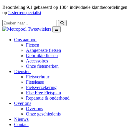
Beoordeling
9.1
gebaseerd op
1304
individuele klantbeoordelingen
op
5-sterrenspecialist
Ons aanbod
Fietsen
Aangepaste fietsen
Gebruikte fietsen
Accessoires
Onze fietsmerken
Diensten
Fietsverhuur
Fietslease
Fietsverzekering
Fisc Free Fietsplan
Reparatie & onderhoud
Over ons
Over ons
Onze geschiedenis
Nieuws
Contact