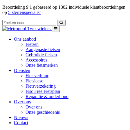
Beoordeling
9.1
gebaseerd op
1302
individuele klantbeoordelingen
op
5-sterrenspecialist
Ons aanbod
Fietsen
Aangepaste fietsen
Gebruikte fietsen
Accessoires
Onze fietsmerken
Diensten
Fietsverhuur
Fietslease
Fietsverzekering
Fisc Free Fietsplan
Reparatie & onderhoud
Over ons
Over ons
Onze geschiedenis
Nieuws
Contact