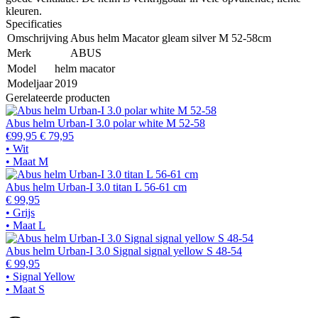
kleuren.
Specificaties
Omschrijving
Abus helm Macator gleam silver M 52-58cm
Merk
ABUS
Model
helm macator
Modeljaar
2019
Gerelateerde producten
Abus helm Urban-I 3.0 polar white M 52-58
€99,95
€ 79,95
• Wit
• Maat M
Abus helm Urban-I 3.0 titan L 56-61 cm
€ 99,95
• Grijs
• Maat L
Abus helm Urban-I 3.0 Signal signal yellow S 48-54
€ 99,95
• Signal Yellow
• Maat S