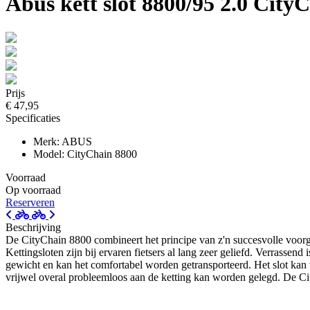
Abus kett slot 8800/95 2.0 City
Prijs
€ 47,95
Specificaties
Merk: ABUS
Model: CityChain 8800
Voorraad
Op voorraad
Reserveren
Beschrijving
De CityChain 8800 combineert het principe van z'n succesvolle voo
Kettingsloten zijn bij ervaren fietsers al lang zeer geliefd. Verrassend
gewicht en kan het comfortabel worden getransporteerd. Het slot kan 
vrijwel overal probleemloos aan de ketting kan worden gelegd. De Ci