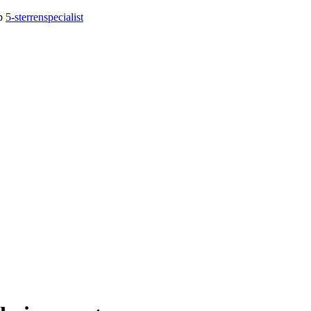
op
5-sterrenspecialist