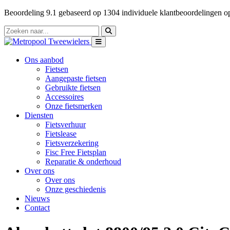
Beoordeling
9.1
gebaseerd op
1304
individuele klantbeoordelingen 
Ons aanbod
Fietsen
Aangepaste fietsen
Gebruikte fietsen
Accessoires
Onze fietsmerken
Diensten
Fietsverhuur
Fietslease
Fietsverzekering
Fisc Free Fietsplan
Reparatie & onderhoud
Over ons
Over ons
Onze geschiedenis
Nieuws
Contact