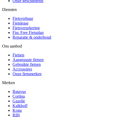
Onze geschiedenis
Diensten
Fietsverhuur
Fietslease
Fietsverzekering
Fisc Free Fietsplan
Reparatie & onderhoud
Ons aanbod
Fietsen
Aangepaste fietsen
Gebruikte fietsen
Accessoires
Onze fietsmerken
Merken
Batavus
Cortina
Gazelle
Kalkhoff
Koga
RIH