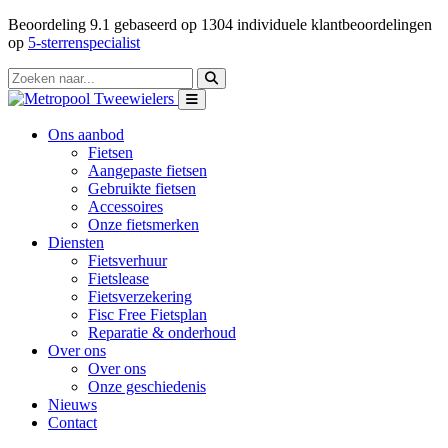
Beoordeling
9.1
gebaseerd op
1304
individuele klantbeoordelingen
op
5-sterrenspecialist
Ons aanbod
Fietsen
Aangepaste fietsen
Gebruikte fietsen
Accessoires
Onze fietsmerken
Diensten
Fietsverhuur
Fietslease
Fietsverzekering
Fisc Free Fietsplan
Reparatie & onderhoud
Over ons
Over ons
Onze geschiedenis
Nieuws
Contact