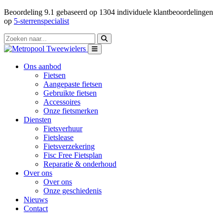
Beoordeling
9.1
gebaseerd op
1304
individuele klantbeoordelingen
op
5-sterrenspecialist
Ons aanbod
Fietsen
Aangepaste fietsen
Gebruikte fietsen
Accessoires
Onze fietsmerken
Diensten
Fietsverhuur
Fietslease
Fietsverzekering
Fisc Free Fietsplan
Reparatie & onderhoud
Over ons
Over ons
Onze geschiedenis
Nieuws
Contact