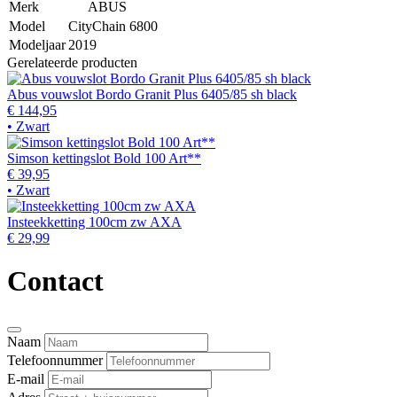
Merk
ABUS
Model
CityChain 6800
Modeljaar
2019
Gerelateerde producten
Abus vouwslot Bordo Granit Plus 6405/85 sh black
€ 144,95
• Zwart
Simson kettingslot Bold 100 Art**
€ 39,95
• Zwart
Insteekketting 100cm zw AXA
€ 29,99
Contact
Naam
Telefoonnummer
E-mail