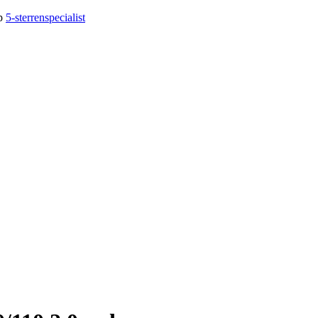
op
5-sterrenspecialist