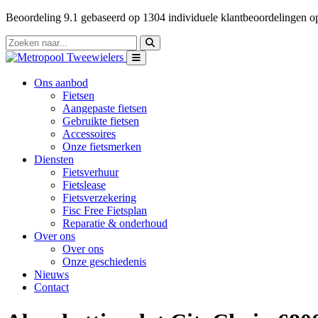
Beoordeling
9.1
gebaseerd op
1304
individuele klantbeoordelingen 
Ons aanbod
Fietsen
Aangepaste fietsen
Gebruikte fietsen
Accessoires
Onze fietsmerken
Diensten
Fietsverhuur
Fietslease
Fietsverzekering
Fisc Free Fietsplan
Reparatie & onderhoud
Over ons
Over ons
Onze geschiedenis
Nieuws
Contact