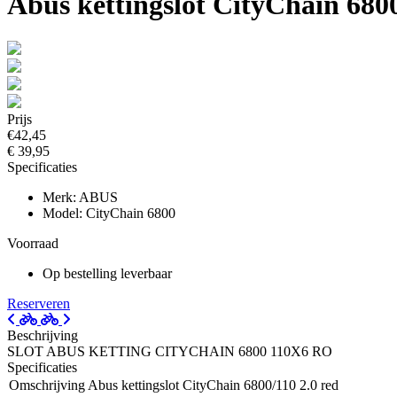
Abus kettingslot CityChain 6800
Prijs
€42,45
€ 39,95
Specificaties
Merk: ABUS
Model: CityChain 6800
Voorraad
Op bestelling leverbaar
Reserveren
Beschrijving
SLOT ABUS KETTING CITYCHAIN 6800 110X6 RO
Specificaties
Omschrijving
Abus kettingslot CityChain 6800/110 2.0 red