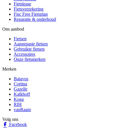
Fietslease
Fietsverzekering
Fisc Free Fietsplan
Reparatie & onderhoud
Ons aanbod
Fietsen
Aangepaste fietsen
Gebruikte fietsen
Accessoires
Onze fietsmerken
Merken
Batavus
Cortina
Gazelle
Kalkhoff
Koga
RIH
vanRaam
Volg ons
Facebook