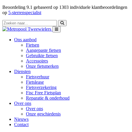
Beoordeling
9.1
gebaseerd op
1303
individuele klantbeoordelingen
op
5-sterrenspecialist
Ons aanbod
Fietsen
Aangepaste fietsen
Gebruikte fietsen
Accessoires
Onze fietsmerken
Diensten
Fietsverhuur
Fietslease
Fietsverzekering
Fisc Free Fietsplan
Reparatie & onderhoud
Over ons
Over ons
Onze geschiedenis
Nieuws
Contact