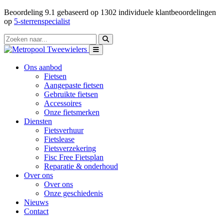
Beoordeling
9.1
gebaseerd op
1302
individuele klantbeoordelingen
op
5-sterrenspecialist
Ons aanbod
Fietsen
Aangepaste fietsen
Gebruikte fietsen
Accessoires
Onze fietsmerken
Diensten
Fietsverhuur
Fietslease
Fietsverzekering
Fisc Free Fietsplan
Reparatie & onderhoud
Over ons
Over ons
Onze geschiedenis
Nieuws
Contact