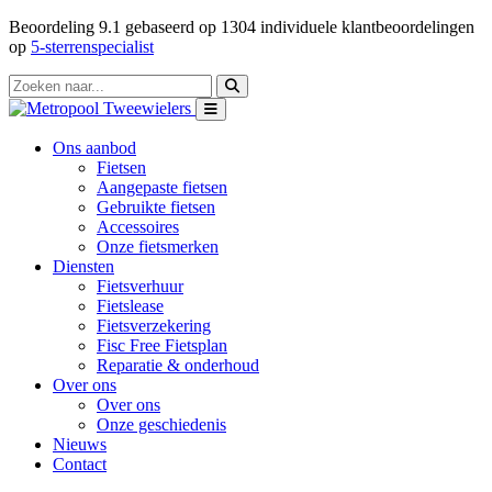
Beoordeling
9.1
gebaseerd op
1304
individuele klantbeoordelingen
op
5-sterrenspecialist
Ons aanbod
Fietsen
Aangepaste fietsen
Gebruikte fietsen
Accessoires
Onze fietsmerken
Diensten
Fietsverhuur
Fietslease
Fietsverzekering
Fisc Free Fietsplan
Reparatie & onderhoud
Over ons
Over ons
Onze geschiedenis
Nieuws
Contact