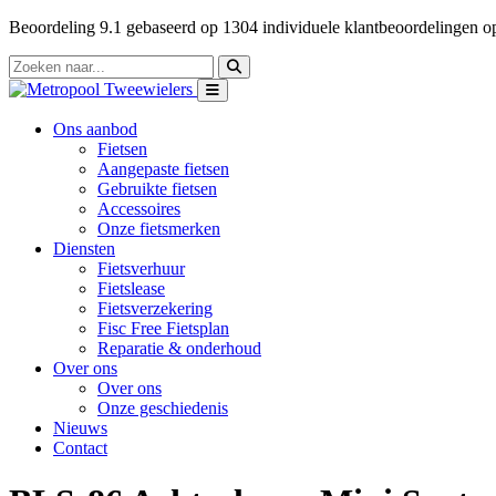
Beoordeling
9.1
gebaseerd op
1304
individuele klantbeoordelingen 
Ons aanbod
Fietsen
Aangepaste fietsen
Gebruikte fietsen
Accessoires
Onze fietsmerken
Diensten
Fietsverhuur
Fietslease
Fietsverzekering
Fisc Free Fietsplan
Reparatie & onderhoud
Over ons
Over ons
Onze geschiedenis
Nieuws
Contact