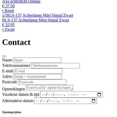
Axa achterlicht Omega
€ 37,50
• Rood
BLS-137 Achterlamp Mini Signal Zwart
€ 32,95
• Zwart
Contact
Naam
Telefoonnummer
E-mail
Adres
Postcode
Opmerkingen
Voorkeur datum & tijd
Alternatieve datum
Openingstijden