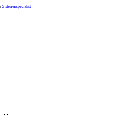
op
5-sterrenspecialist