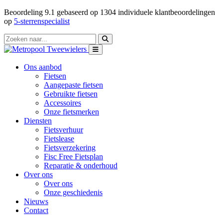
Beoordeling
9.1
gebaseerd op
1304
individuele klantbeoordelingen
op
5-sterrenspecialist
Ons aanbod
Fietsen
Aangepaste fietsen
Gebruikte fietsen
Accessoires
Onze fietsmerken
Diensten
Fietsverhuur
Fietslease
Fietsverzekering
Fisc Free Fietsplan
Reparatie & onderhoud
Over ons
Over ons
Onze geschiedenis
Nieuws
Contact