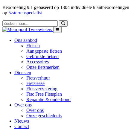
Beoordeling
9.1
gebaseerd op
1304
individuele klantbeoordelingen
op
5-sterrenspecialist
Ons aanbod
Fietsen
Aangepaste fietsen
Gebruikte fietsen
Accessoires
Onze fietsmerken
Diensten
Fietsverhuur
Fietslease
Fietsverzekering
Fisc Free Fietsplan
Reparatie & onderhoud
Over ons
Over ons
Onze geschiedenis
Nieuws
Contact