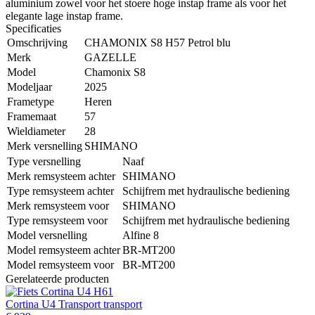
aluminium zowel voor het stoere hoge instap frame als voor het
elegante lage instap frame.
Specificaties
Omschrijving
CHAMONIX S8 H57 Petrol blu
Merk
GAZELLE
Model
Chamonix S8
Modeljaar
2025
Frametype
Heren
Framemaat
57
Wieldiameter
28
Merk versnelling
SHIMANO
Type versnelling
Naaf
Merk remsysteem achter
SHIMANO
Type remsysteem achter
Schijfrem met hydraulische bediening
Merk remsysteem voor
SHIMANO
Type remsysteem voor
Schijfrem met hydraulische bediening
Model versnelling
Alfine 8
Model remsysteem achter
BR-MT200
Model remsysteem voor
BR-MT200
Gerelateerde producten
Cortina U4 Transport transport