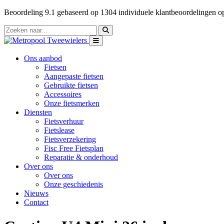
Beoordeling
9.1
gebaseerd op
1304
individuele klantbeoordelingen 
Ons aanbod
Fietsen
Aangepaste fietsen
Gebruikte fietsen
Accessoires
Onze fietsmerken
Diensten
Fietsverhuur
Fietslease
Fietsverzekering
Fisc Free Fietsplan
Reparatie & onderhoud
Over ons
Over ons
Onze geschiedenis
Nieuws
Contact