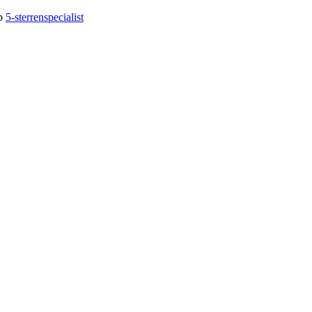
op
5-sterrenspecialist