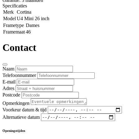
Garantie: 3 maanden
Specificaties
Merk
Cortina
Model
U4 Mini 26 inch
Frametype
Dames
Framemaat
46
Contact
Naam
Telefoonnummer
E-mail
Adres
Postcode
Opmerkingen
Voorkeur datum & tijd
Alternatieve datum
Openingstijden