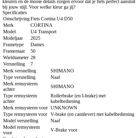
kleuren en de mooie details zorgen ervoor dat je fiets perfect aansluit
bij jouw stijl. Voor welke kleur ga jij?
Specificaties
Omschrijving
Fiets Cortina U4 D50
Merk
CORTINA
Model
U4 Transport
Modeljaar
2025
Frametype
Dames
Framemaat
50
Wieldiameter
28
Versnelling
7
Merk versnelling
SHIMANO
Type versnelling
Naaf
Merk remsysteem
SHIMANO
achter
Type remsysteem
Rollerbrake (en I-brake) met
achter
kabelbediening
Merk remsysteem voor
UNKNOWN
Type remsysteem voor
V-brake (en cantilever) met kabelbediening
Model versnelling
Naaf
Model remsysteem
V-Brake voor
voor