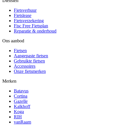
Diensten
Fietsverhuur
Fietslease
Fietsverzekering
Fisc Free Fietsplan
Reparatie & onderhoud
Ons aanbod
Fietsen
Aangepaste fietsen
Gebruikte fietsen
Accessoires
Onze fietsmerken
Merken
Batavus
Cortina
Gazelle
Kalkhoff
Koga
RIH
vanRaam