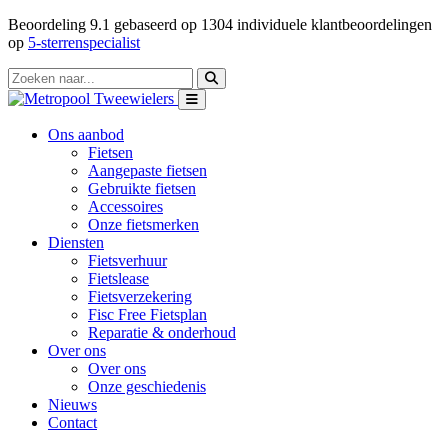
Beoordeling
9.1
gebaseerd op
1304
individuele klantbeoordelingen
op
5-sterrenspecialist
Ons aanbod
Fietsen
Aangepaste fietsen
Gebruikte fietsen
Accessoires
Onze fietsmerken
Diensten
Fietsverhuur
Fietslease
Fietsverzekering
Fisc Free Fietsplan
Reparatie & onderhoud
Over ons
Over ons
Onze geschiedenis
Nieuws
Contact