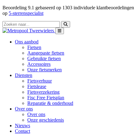
Beoordeling
9.1
gebaseerd op
1303
individuele klantbeoordelingen
op
5-sterrenspecialist
Ons aanbod
Fietsen
Aangepaste fietsen
Gebruikte fietsen
Accessoires
Onze fietsmerken
Diensten
Fietsverhuur
Fietslease
Fietsverzekering
Fisc Free Fietsplan
Reparatie & onderhoud
Over ons
Over ons
Onze geschiedenis
Nieuws
Contact