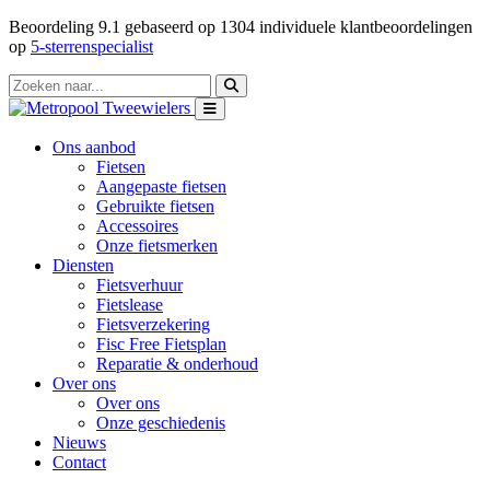
Beoordeling
9.1
gebaseerd op
1304
individuele klantbeoordelingen
op
5-sterrenspecialist
Ons aanbod
Fietsen
Aangepaste fietsen
Gebruikte fietsen
Accessoires
Onze fietsmerken
Diensten
Fietsverhuur
Fietslease
Fietsverzekering
Fisc Free Fietsplan
Reparatie & onderhoud
Over ons
Over ons
Onze geschiedenis
Nieuws
Contact