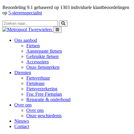
Beoordeling
9.1
gebaseerd op
1303
individuele klantbeoordelingen
op
5-sterrenspecialist
Ons aanbod
Fietsen
Aangepaste fietsen
Gebruikte fietsen
Accessoires
Onze fietsmerken
Diensten
Fietsverhuur
Fietslease
Fietsverzekering
Fisc Free Fietsplan
Reparatie & onderhoud
Over ons
Over ons
Onze geschiedenis
Nieuws
Contact