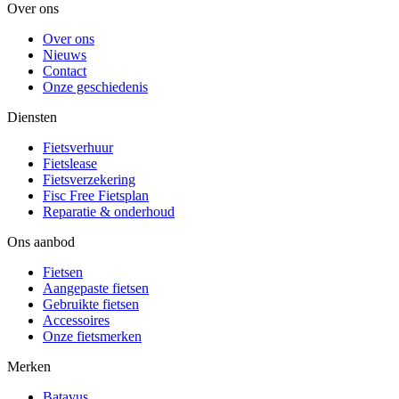
Over ons
Over ons
Nieuws
Contact
Onze geschiedenis
Diensten
Fietsverhuur
Fietslease
Fietsverzekering
Fisc Free Fietsplan
Reparatie & onderhoud
Ons aanbod
Fietsen
Aangepaste fietsen
Gebruikte fietsen
Accessoires
Onze fietsmerken
Merken
Batavus