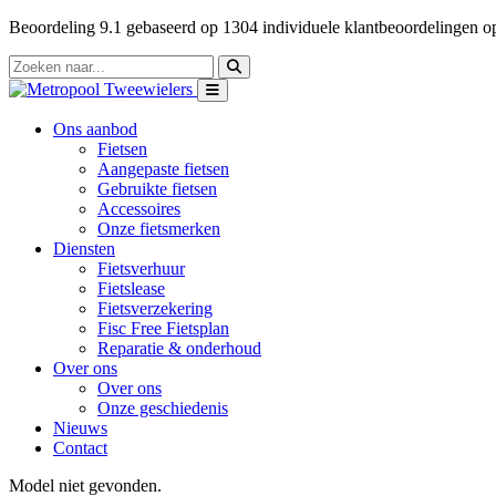
Beoordeling
9.1
gebaseerd op
1304
individuele klantbeoordelingen 
Ons aanbod
Fietsen
Aangepaste fietsen
Gebruikte fietsen
Accessoires
Onze fietsmerken
Diensten
Fietsverhuur
Fietslease
Fietsverzekering
Fisc Free Fietsplan
Reparatie & onderhoud
Over ons
Over ons
Onze geschiedenis
Nieuws
Contact
Model niet gevonden.