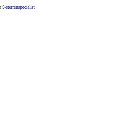
op
5-sterrenspecialist