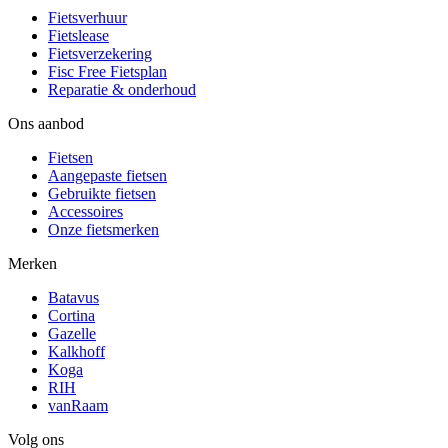
Fietsverhuur
Fietslease
Fietsverzekering
Fisc Free Fietsplan
Reparatie & onderhoud
Ons aanbod
Fietsen
Aangepaste fietsen
Gebruikte fietsen
Accessoires
Onze fietsmerken
Merken
Batavus
Cortina
Gazelle
Kalkhoff
Koga
RIH
vanRaam
Volg ons