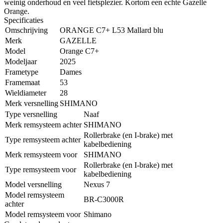
weinig onderhoud en veel fietsplezier. Kortom een echte Gazelle
Orange.
Specificaties
Omschrijving
ORANGE C7+ L53 Mallard blu
Merk
GAZELLE
Model
Orange C7+
Modeljaar
2025
Frametype
Dames
Framemaat
53
Wieldiameter
28
Merk versnelling
SHIMANO
Type versnelling
Naaf
Merk remsysteem achter
SHIMANO
Rollerbrake (en I-brake) met
Type remsysteem achter
kabelbediening
Merk remsysteem voor
SHIMANO
Rollerbrake (en I-brake) met
Type remsysteem voor
kabelbediening
Model versnelling
Nexus 7
Model remsysteem
BR-C3000R
achter
Model remsysteem voor
Shimano