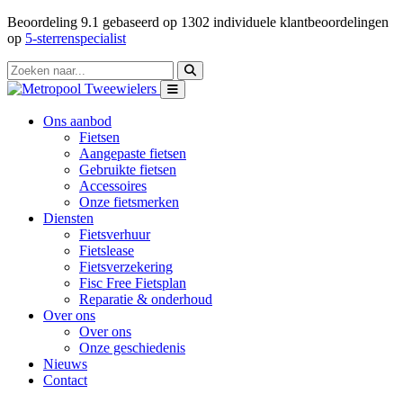
Beoordeling
9.1
gebaseerd op
1302
individuele klantbeoordelingen
op
5-sterrenspecialist
Ons aanbod
Fietsen
Aangepaste fietsen
Gebruikte fietsen
Accessoires
Onze fietsmerken
Diensten
Fietsverhuur
Fietslease
Fietsverzekering
Fisc Free Fietsplan
Reparatie & onderhoud
Over ons
Over ons
Onze geschiedenis
Nieuws
Contact