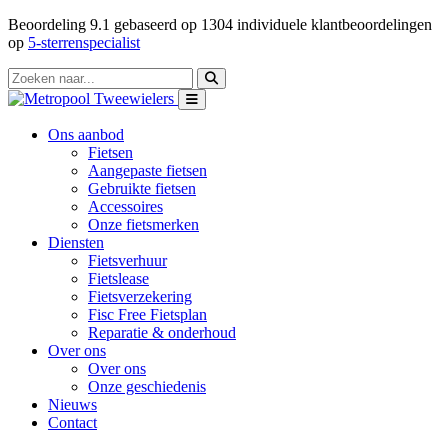
Beoordeling
9.1
gebaseerd op
1304
individuele klantbeoordelingen
op
5-sterrenspecialist
Ons aanbod
Fietsen
Aangepaste fietsen
Gebruikte fietsen
Accessoires
Onze fietsmerken
Diensten
Fietsverhuur
Fietslease
Fietsverzekering
Fisc Free Fietsplan
Reparatie & onderhoud
Over ons
Over ons
Onze geschiedenis
Nieuws
Contact