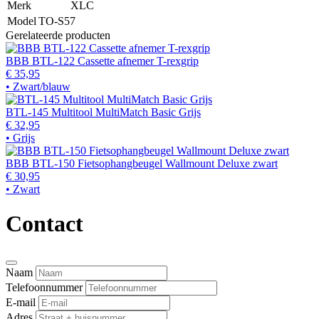
Merk
XLC
Model
TO-S57
Gerelateerde producten
BBB BTL-122 Cassette afnemer T-rexgrip
€ 35,95
• Zwart/blauw
BTL-145 Multitool MultiMatch Basic Grijs
€ 32,95
• Grijs
BBB BTL-150 Fietsophangbeugel Wallmount Deluxe zwart
€ 30,95
• Zwart
Contact
Naam
Telefoonnummer
E-mail
Adres