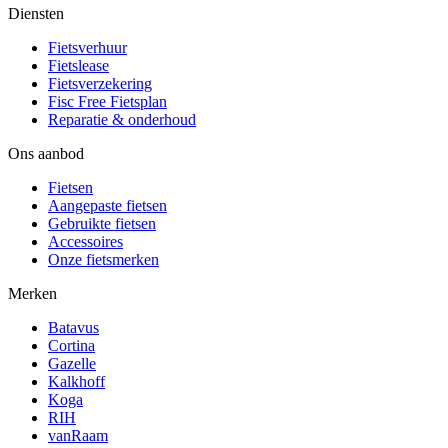
Diensten
Fietsverhuur
Fietslease
Fietsverzekering
Fisc Free Fietsplan
Reparatie & onderhoud
Ons aanbod
Fietsen
Aangepaste fietsen
Gebruikte fietsen
Accessoires
Onze fietsmerken
Merken
Batavus
Cortina
Gazelle
Kalkhoff
Koga
RIH
vanRaam