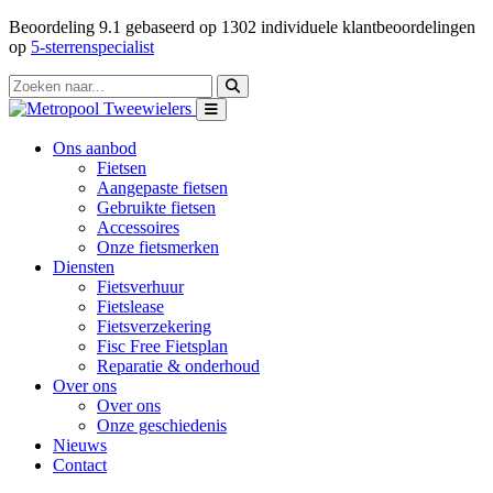
Beoordeling
9.1
gebaseerd op
1302
individuele klantbeoordelingen
op
5-sterrenspecialist
Ons aanbod
Fietsen
Aangepaste fietsen
Gebruikte fietsen
Accessoires
Onze fietsmerken
Diensten
Fietsverhuur
Fietslease
Fietsverzekering
Fisc Free Fietsplan
Reparatie & onderhoud
Over ons
Over ons
Onze geschiedenis
Nieuws
Contact