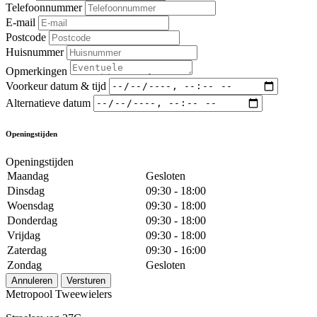
Telefoonnummer
E-mail
Postcode
Huisnummer
Opmerkingen
Voorkeur datum & tijd
Alternatieve datum
Openingstijden
Openingstijden
Maandag
Gesloten
Dinsdag
09:30 - 18:00
Woensdag
09:30 - 18:00
Donderdag
09:30 - 18:00
Vrijdag
09:30 - 18:00
Zaterdag
09:30 - 16:00
Zondag
Gesloten
Annuleren
Versturen
Metropool Tweewielers