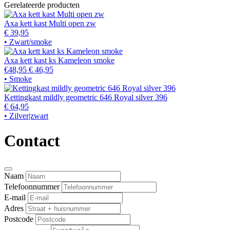
Gerelateerde producten
Axa kett kast Multi open zw
€ 39,95
• Zwart/smoke
Axa kett kast ks Kameleon smoke
€48,95
€ 46,95
• Smoke
Kettingkast mildly geometric 646 Royal silver 396
€ 64,95
• Zilver|zwart
Contact
Naam
Telefoonnummer
E-mail
Adres
Postcode