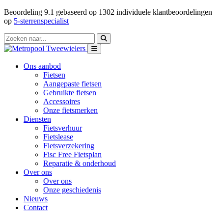
Beoordeling
9.1
gebaseerd op
1302
individuele klantbeoordelingen
op
5-sterrenspecialist
Ons aanbod
Fietsen
Aangepaste fietsen
Gebruikte fietsen
Accessoires
Onze fietsmerken
Diensten
Fietsverhuur
Fietslease
Fietsverzekering
Fisc Free Fietsplan
Reparatie & onderhoud
Over ons
Over ons
Onze geschiedenis
Nieuws
Contact