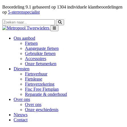
Beoordeling
9.1
gebaseerd op
1304
individuele klantbeoordelingen
op
5-sterrenspecialist
Ons aanbod
Fietsen
Aangepaste fietsen
Gebruikte fietsen
Accessoires
Onze fietsmerken
Diensten
Fietsverhuur
Fietslease
Fietsverzekering
Fisc Free Fietsplan
Reparatie & onderhoud
Over ons
Over ons
Onze geschiedenis
Nieuws
Contact