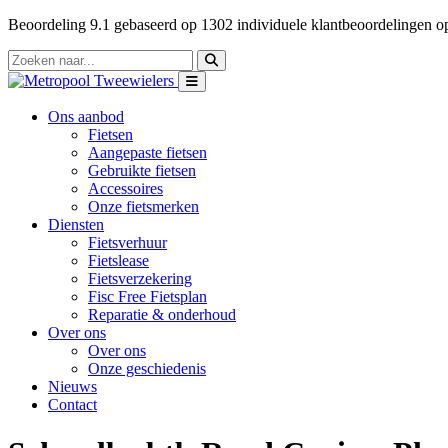
Beoordeling
9.1
gebaseerd op
1302
individuele klantbeoordelingen 
Ons aanbod
Fietsen
Aangepaste fietsen
Gebruikte fietsen
Accessoires
Onze fietsmerken
Diensten
Fietsverhuur
Fietslease
Fietsverzekering
Fisc Free Fietsplan
Reparatie & onderhoud
Over ons
Over ons
Onze geschiedenis
Nieuws
Contact