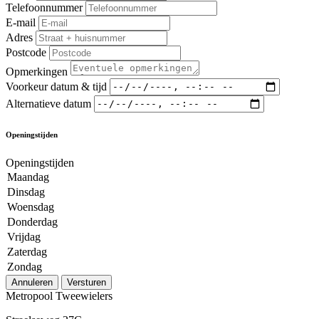
Telefoonnummer
E-mail
Adres
Postcode
Opmerkingen
Voorkeur datum & tijd
Alternatieve datum
Openingstijden
Openingstijden
Maandag
Dinsdag
Woensdag
Donderdag
Vrijdag
Zaterdag
Zondag
Annuleren
Versturen
Metropool Tweewielers