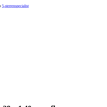
op
5-sterrenspecialist