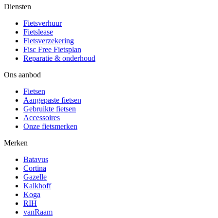
Diensten
Fietsverhuur
Fietslease
Fietsverzekering
Fisc Free Fietsplan
Reparatie & onderhoud
Ons aanbod
Fietsen
Aangepaste fietsen
Gebruikte fietsen
Accessoires
Onze fietsmerken
Merken
Batavus
Cortina
Gazelle
Kalkhoff
Koga
RIH
vanRaam