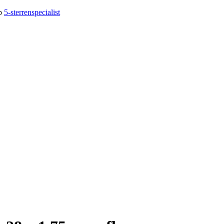
op
5-sterrenspecialist