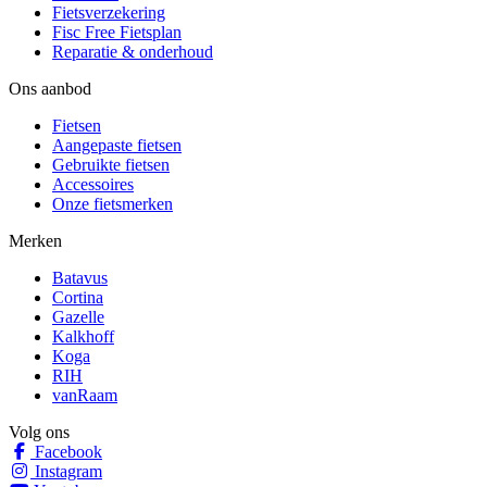
Fietsverzekering
Fisc Free Fietsplan
Reparatie & onderhoud
Ons aanbod
Fietsen
Aangepaste fietsen
Gebruikte fietsen
Accessoires
Onze fietsmerken
Merken
Batavus
Cortina
Gazelle
Kalkhoff
Koga
RIH
vanRaam
Volg ons
Facebook
Instagram