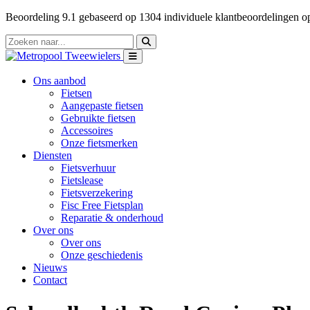
Beoordeling
9.1
gebaseerd op
1304
individuele klantbeoordelingen 
Ons aanbod
Fietsen
Aangepaste fietsen
Gebruikte fietsen
Accessoires
Onze fietsmerken
Diensten
Fietsverhuur
Fietslease
Fietsverzekering
Fisc Free Fietsplan
Reparatie & onderhoud
Over ons
Over ons
Onze geschiedenis
Nieuws
Contact