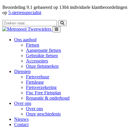
Beoordeling
9.1
gebaseerd op
1304
individuele klantbeoordelingen
op
5-sterrenspecialist
Ons aanbod
Fietsen
Aangepaste fietsen
Gebruikte fietsen
Accessoires
Onze fietsmerken
Diensten
Fietsverhuur
Fietslease
Fietsverzekering
Fisc Free Fietsplan
Reparatie & onderhoud
Over ons
Over ons
Onze geschiedenis
Nieuws
Contact