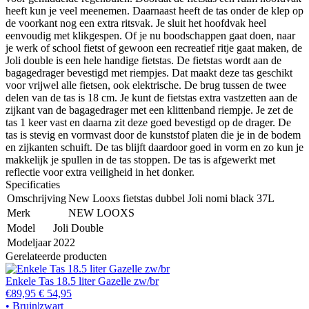
heeft kun je veel meenemen. Daarnaast heeft de tas onder de klep op
de voorkant nog een extra ritsvak. Je sluit het hoofdvak heel
eenvoudig met klikgespen. Of je nu boodschappen gaat doen, naar
je werk of school fietst of gewoon een recreatief ritje gaat maken, de
Joli double is een hele handige fietstas. De fietstas wordt aan de
bagagedrager bevestigd met riempjes. Dat maakt deze tas geschikt
voor vrijwel alle fietsen, ook elektrische. De brug tussen de twee
delen van de tas is 18 cm. Je kunt de fietstas extra vastzetten aan de
zijkant van de bagagedrager met een klittenband riempje. Je zet de
tas 1 keer vast en daarna zit deze goed bevestigd op de drager. De
tas is stevig en vormvast door de kunststof platen die je in de bodem
en zijkanten schuift. De tas blijft daardoor goed in vorm en zo kun je
makkelijk je spullen in de tas stoppen. De tas is afgewerkt met
reflectie voor extra veiligheid in het donker.
Specificaties
Omschrijving
New Looxs fietstas dubbel Joli nomi black 37L
Merk
NEW LOOXS
Model
Joli Double
Modeljaar
2022
Gerelateerde producten
Enkele Tas 18.5 liter Gazelle zw/br
€89,95
€ 54,95
• Bruin|zwart