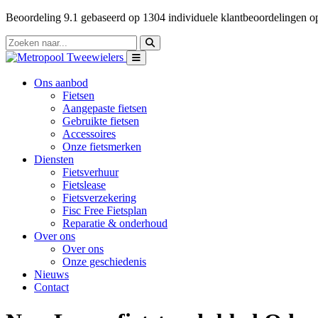
Beoordeling
9.1
gebaseerd op
1304
individuele klantbeoordelingen 
Ons aanbod
Fietsen
Aangepaste fietsen
Gebruikte fietsen
Accessoires
Onze fietsmerken
Diensten
Fietsverhuur
Fietslease
Fietsverzekering
Fisc Free Fietsplan
Reparatie & onderhoud
Over ons
Over ons
Onze geschiedenis
Nieuws
Contact