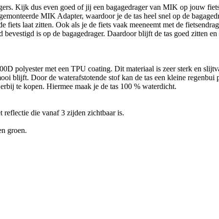
rs. Kijk dus even goed of jij een bagagedrager van MIK op jouw fiets
orgemonteerde MIK Adapter, waardoor je de tas heel snel op de bagagedr
e fiets laat zitten. Ook als je de fiets vaak meeneemt met de fietsendrage
bevestigd is op de bagagedrager. Daardoor blijft de tas goed zitten en h
 polyester met een TPU coating. Dit materiaal is zeer sterk en slijtv
oi blijft. Door de waterafstotende stof kan de tas een kleine regenbui
rbij te kopen. Hiermee maak je de tas 100 % waterdicht.
reflectie die vanaf 3 zijden zichtbaar is.
en groen.