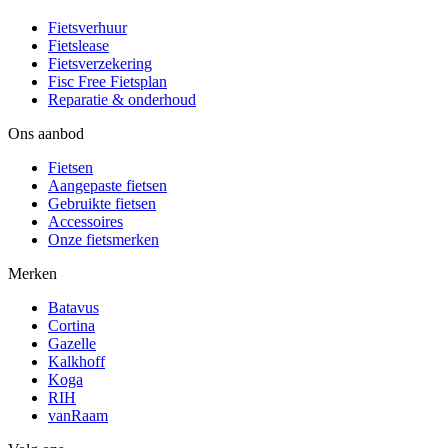
Fietsverhuur
Fietslease
Fietsverzekering
Fisc Free Fietsplan
Reparatie & onderhoud
Ons aanbod
Fietsen
Aangepaste fietsen
Gebruikte fietsen
Accessoires
Onze fietsmerken
Merken
Batavus
Cortina
Gazelle
Kalkhoff
Koga
RIH
vanRaam