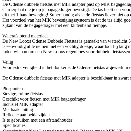
De Odense dubbele fietstas met MIK adapter past op MIK bagagedrage
Carrierplaat die je op je bagagedrager bevestigt. De tas heeft een vo
dit met 1 handbeweging! Super handig als je de fietstas liever niet op d
Het voordeel van het MIK bevestigingssysteem is dat de tas altijd goed 
zijkant van de bagagedrager met een klittenband riempje.
Waterafstotend materiaal
De New Looxs Odense Dubbele Fietstas is gemaakt van waterdicht 500D
is eenvoudig af te nemen met een vochtig doekje, waardoor hij lang mo
raden wij aan om een New Looxs regenhoes voor dubbele fietstassen e
Veilig
Voor extra veiligheid in het donker is de Odense fietstas afgewerkt met 
De Odense dubbele fietstas met MIK adapter is beschikbaar in zwart 
Pluspunten
Stevige, ruime fietstas
Geschikt voor fietsen met MIK bagagedrager
Inclusief MIK adapter
Met haaksluiting
Reflectie aan beide zijden
Is te gebruiken met een afstandhouder
Specificaties