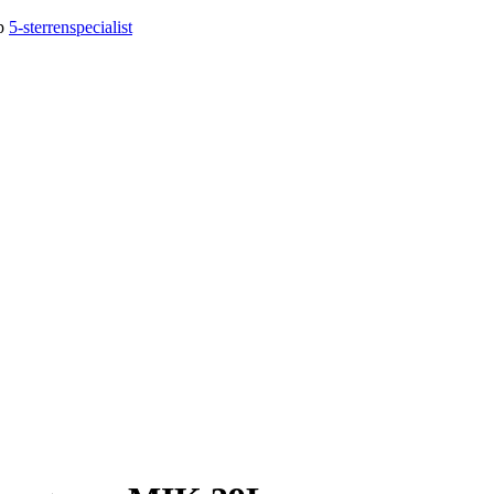
op
5-sterrenspecialist