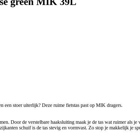
nse green MIK 39L
n een stoer uiterlijk? Deze ruime fietstas past op MIK dragers.
. Door de verstelbare haaksluiting maak je de tas wat ruimer als je vee
ijkanten schuif is de tas stevig en vormvast. Zo stop je makkelijk je spu