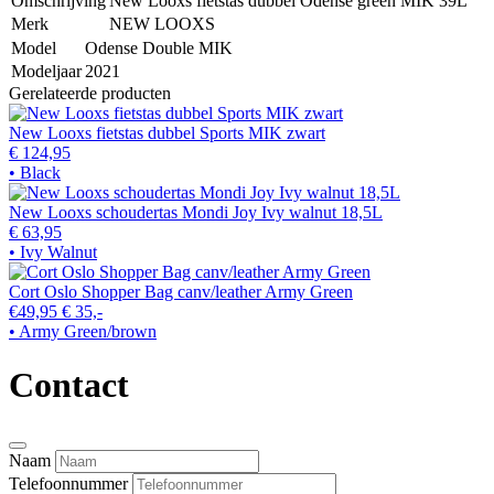
Omschrijving
New Looxs fietstas dubbel Odense green MIK 39L
Merk
NEW LOOXS
Model
Odense Double MIK
Modeljaar
2021
Gerelateerde producten
New Looxs fietstas dubbel Sports MIK zwart
€ 124,95
• Black
New Looxs schoudertas Mondi Joy Ivy walnut 18,5L
€ 63,95
• Ivy Walnut
Cort Oslo Shopper Bag canv/leather Army Green
€49,95
€ 35,-
• Army Green/brown
Contact
Naam
Telefoonnummer