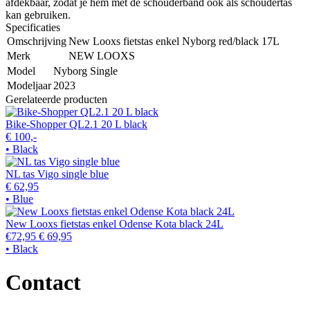
afdekbaar, zodat je hem met de schouderband ook als schoudertas
kan gebruiken.
Specificaties
Omschrijving
New Looxs fietstas enkel Nyborg red/black 17L
Merk
NEW LOOXS
Model
Nyborg Single
Modeljaar
2023
Gerelateerde producten
Bike-Shopper QL2.1 20 L black
€ 100,-
• Black
NL tas Vigo single blue
€ 62,95
• Blue
New Looxs fietstas enkel Odense Kota black 24L
€72,95
€ 69,95
• Black
Contact