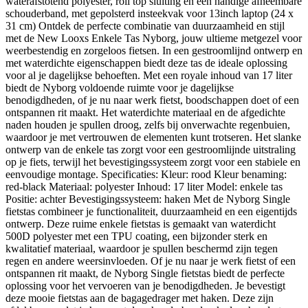
waterafstotend polyester, roll top sluiting en een handige afneembare
schouderband, met gepolsterd insteekvak voor 13inch laptop (24 x
31 cm) Ontdek de perfecte combinatie van duurzaamheid en stijl
met de New Looxs Enkele Tas Nyborg, jouw ultieme metgezel voor
weerbestendig en zorgeloos fietsen. In een gestroomlijnd ontwerp en
met waterdichte eigenschappen biedt deze tas de ideale oplossing
voor al je dagelijkse behoeften. Met een royale inhoud van 17 liter
biedt de Nyborg voldoende ruimte voor je dagelijkse
benodigdheden, of je nu naar werk fietst, boodschappen doet of een
ontspannen rit maakt. Het waterdichte materiaal en de afgedichte
naden houden je spullen droog, zelfs bij onverwachte regenbuien,
waardoor je met vertrouwen de elementen kunt trotseren. Het slanke
ontwerp van de enkele tas zorgt voor een gestroomlijnde uitstraling
op je fiets, terwijl het bevestigingssysteem zorgt voor een stabiele en
eenvoudige montage. Specificaties: Kleur: rood Kleur benaming:
red-black Materiaal: polyester Inhoud: 17 liter Model: enkele tas
Positie: achter Bevestigingssysteem: haken Met de Nyborg Single
fietstas combineer je functionaliteit, duurzaamheid en een eigentijds
ontwerp. Deze ruime enkele fietstas is gemaakt van waterdicht
500D polyester met een TPU coating, een bijzonder sterk en
kwalitatief materiaal, waardoor je spullen beschermd zijn tegen
regen en andere weersinvloeden. Of je nu naar je werk fietst of een
ontspannen rit maakt, de Nyborg Single fietstas biedt de perfecte
oplossing voor het vervoeren van je benodigdheden. Je bevestigt
deze mooie fietstas aan de bagagedrager met haken. Deze zijn