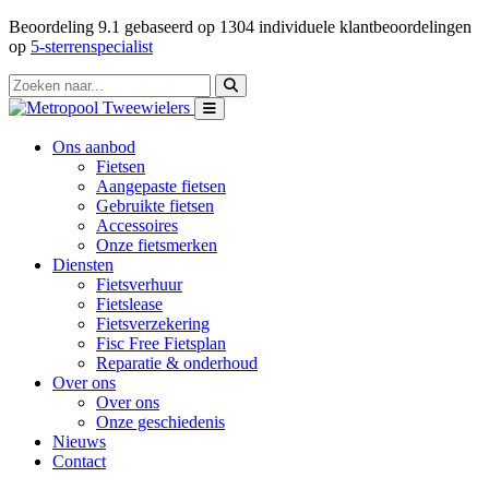
Beoordeling
9.1
gebaseerd op
1304
individuele klantbeoordelingen
op
5-sterrenspecialist
Ons aanbod
Fietsen
Aangepaste fietsen
Gebruikte fietsen
Accessoires
Onze fietsmerken
Diensten
Fietsverhuur
Fietslease
Fietsverzekering
Fisc Free Fietsplan
Reparatie & onderhoud
Over ons
Over ons
Onze geschiedenis
Nieuws
Contact