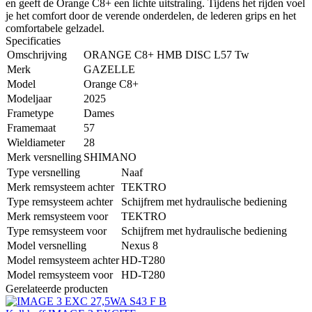
en geeft de Orange C8+ een lichte uitstraling. Tijdens het rijden voel
je het comfort door de verende onderdelen, de lederen grips en het
comfortabele gelzadel.
Specificaties
Omschrijving
ORANGE C8+ HMB DISC L57 Tw
Merk
GAZELLE
Model
Orange C8+
Modeljaar
2025
Frametype
Dames
Framemaat
57
Wieldiameter
28
Merk versnelling
SHIMANO
Type versnelling
Naaf
Merk remsysteem achter
TEKTRO
Type remsysteem achter
Schijfrem met hydraulische bediening
Merk remsysteem voor
TEKTRO
Type remsysteem voor
Schijfrem met hydraulische bediening
Model versnelling
Nexus 8
Model remsysteem achter
HD-T280
Model remsysteem voor
HD-T280
Gerelateerde producten