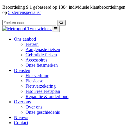
Beoordeling
9.1
gebaseerd op
1304
individuele klantbeoordelingen
op
5-sterrenspecialist
Ons aanbod
Fietsen
Aangepaste fietsen
Gebruikte fietsen
Accessoires
Onze fietsmerken
Diensten
Fietsverhuur
Fietslease
Fietsverzekering
Fisc Free Fietsplan
Reparatie & onderhoud
Over ons
Over ons
Onze geschiedenis
Nieuws
Contact