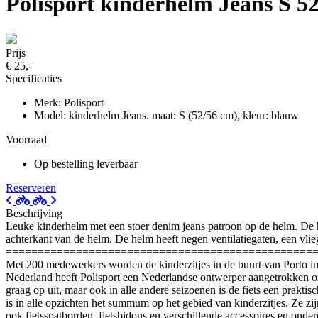
Polisport kinderhelm Jeans S 
Prijs
€ 25,-
Specificaties
Merk: Polisport
Model: kinderhelm Jeans. maat: S (52/56 cm), kleur: blauw
Voorraad
Op bestelling leverbaar
Reserveren
Beschrijving
Leuke kinderhelm met een stoer denim jeans patroon op de helm. De h
achterkant van de helm. De helm heeft negen ventilatiegaten, een vlieg
================================================
Met 200 medewerkers worden de kinderzitjes in de buurt van Porto in 
Nederland heeft Polisport een Nederlandse ontwerper aangetrokken o
graag op uit, maar ook in alle andere seizoenen is de fiets een praktis
is in alle opzichten het summum op het gebied van kinderzitjes. Ze zi
ook fietsspatborden, fietsbidons en verschillende accessoires en onder