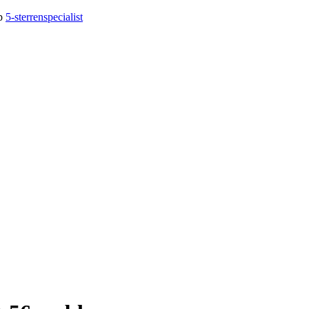
op
5-sterrenspecialist