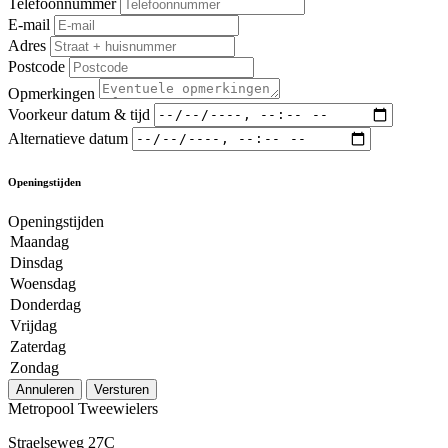
Telefoonnummer
E-mail
Adres
Postcode
Opmerkingen
Voorkeur datum & tijd
Alternatieve datum
Openingstijden
Openingstijden
Maandag
Dinsdag
Woensdag
Donderdag
Vrijdag
Zaterdag
Zondag
Annuleren
Versturen
Metropool Tweewielers
Straelseweg 27C