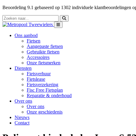
Beoordeling
9.1
gebaseerd op
1302
individuele klantbeoordelingen 
Ons aanbod
Fietsen
Aangepaste fietsen
Gebruikte fietsen
Accessoires
Onze fietsmerken
Diensten
Fietsverhuur
Fietslease
Fietsverzekering
Fisc Free Fietsplan
Reparatie & onderhoud
Over ons
Over ons
Onze geschiedenis
Nieuws
Contact