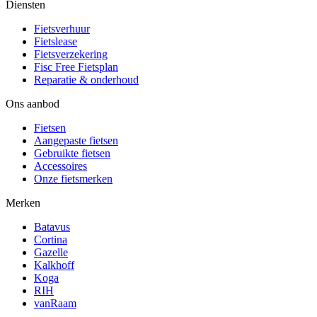
Diensten
Fietsverhuur
Fietslease
Fietsverzekering
Fisc Free Fietsplan
Reparatie & onderhoud
Ons aanbod
Fietsen
Aangepaste fietsen
Gebruikte fietsen
Accessoires
Onze fietsmerken
Merken
Batavus
Cortina
Gazelle
Kalkhoff
Koga
RIH
vanRaam