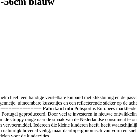
52-56cm blauw
elm heeft een handige verstelbare kinband met kliksluiting en de pasvo
ennetje, uitneembare kussentjes en een reflecterende sticker op de achte
================
Fabrikant info
Polisport is Europees marktleider
Portugal geproduceerd. Door veel te investeren in nieuwe ontwikkelinge
m de Guppy range naar de smaak van de Nederlandse consument te ontwi
ch vervoermiddel. Iedereen die kleine kinderen heeft, heeft waarschijnli
jn natuurlijk bovenal veilig, maar daarbij ergonomisch van vorm en snel
delen voor de kinderzitjes.