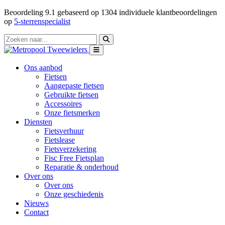
Beoordeling
9.1
gebaseerd op
1304
individuele klantbeoordelingen
op
5-sterrenspecialist
Ons aanbod
Fietsen
Aangepaste fietsen
Gebruikte fietsen
Accessoires
Onze fietsmerken
Diensten
Fietsverhuur
Fietslease
Fietsverzekering
Fisc Free Fietsplan
Reparatie & onderhoud
Over ons
Over ons
Onze geschiedenis
Nieuws
Contact