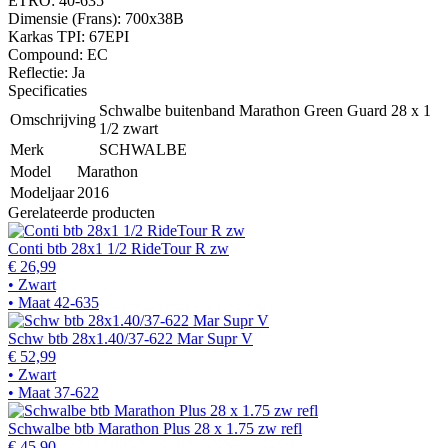
ETRO: 40-635
Dimensie (Frans): 700x38B
Karkas TPI: 67EPI
Compound: EC
Reflectie: Ja
Specificaties
Schwalbe buitenband Marathon Green Guard 28 x 1
Omschrijving
1/2 zwart
Merk
SCHWALBE
Model
Marathon
Modeljaar
2016
Gerelateerde producten
Conti btb 28x1 1/2 RideTour R zw
€ 26,99
• Zwart
• Maat 42-635
Schw btb 28x1.40/37-622 Mar Supr V
€ 52,99
• Zwart
• Maat 37-622
Schwalbe btb Marathon Plus 28 x 1.75 zw refl
€ 45,90