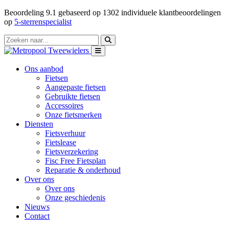
Beoordeling
9.1
gebaseerd op
1302
individuele klantbeoordelingen
op
5-sterrenspecialist
Ons aanbod
Fietsen
Aangepaste fietsen
Gebruikte fietsen
Accessoires
Onze fietsmerken
Diensten
Fietsverhuur
Fietslease
Fietsverzekering
Fisc Free Fietsplan
Reparatie & onderhoud
Over ons
Over ons
Onze geschiedenis
Nieuws
Contact