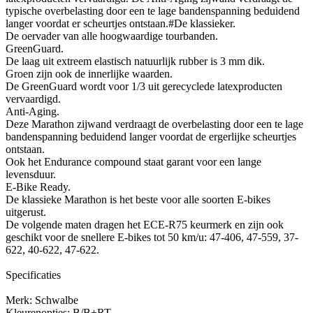
typische overbelasting door een te lage bandenspanning beduidend
langer voordat er scheurtjes ontstaan.#De klassieker.
De oervader van alle hoogwaardige tourbanden.
GreenGuard.
De laag uit extreem elastisch natuurlijk rubber is 3 mm dik.
Groen zijn ook de innerlijke waarden.
De GreenGuard wordt voor 1/3 uit gerecyclede latexproducten
vervaardigd.
Anti-Aging.
Deze Marathon zijwand verdraagt de overbelasting door een te lage
bandenspanning beduidend langer voordat de ergerlijke scheurtjes
ontstaan.
Ook het Endurance compound staat garant voor een lange
levensduur.
E-Bike Ready.
De klassieke Marathon is het beste voor alle soorten E-bikes
uitgerust.
De volgende maten dragen het ECE-R75 keurmerk en zijn ook
geschikt voor de snellere E-bikes tot 50 km/u: 47-406, 47-559, 37-
622, 40-622, 47-622.
Specificaties
Merk: Schwalbe
Kleurenopties: B/B+RT