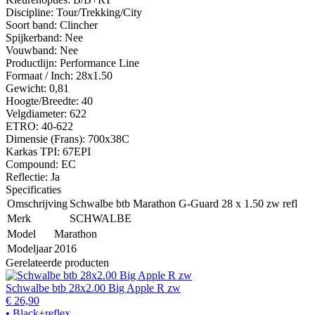
Discipline: Tour/Trekking/City
Soort band: Clincher
Spijkerband: Nee
Vouwband: Nee
Productlijn: Performance Line
Formaat / Inch: 28x1.50
Gewicht: 0,81
Hoogte/Breedte: 40
Velgdiameter: 622
ETRO: 40-622
Dimensie (Frans): 700x38C
Karkas TPI: 67EPI
Compound: EC
Reflectie: Ja
Specificaties
Omschrijving
Schwalbe btb Marathon G-Guard 28 x 1.50 zw refl
Merk
SCHWALBE
Model
Marathon
Modeljaar
2016
Gerelateerde producten
Schwalbe btb 28x2.00 Big Apple R zw
€ 26,90
• Black+reflex