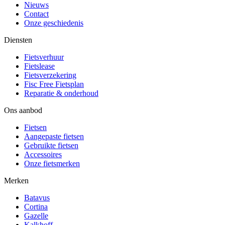
Nieuws
Contact
Onze geschiedenis
Diensten
Fietsverhuur
Fietslease
Fietsverzekering
Fisc Free Fietsplan
Reparatie & onderhoud
Ons aanbod
Fietsen
Aangepaste fietsen
Gebruikte fietsen
Accessoires
Onze fietsmerken
Merken
Batavus
Cortina
Gazelle
Kalkhoff