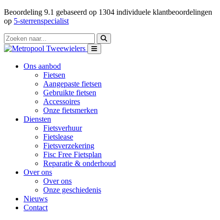
Beoordeling
9.1
gebaseerd op
1304
individuele klantbeoordelingen
op
5-sterrenspecialist
Ons aanbod
Fietsen
Aangepaste fietsen
Gebruikte fietsen
Accessoires
Onze fietsmerken
Diensten
Fietsverhuur
Fietslease
Fietsverzekering
Fisc Free Fietsplan
Reparatie & onderhoud
Over ons
Over ons
Onze geschiedenis
Nieuws
Contact