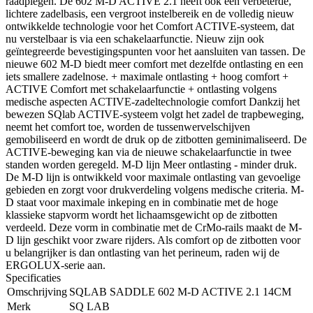
raadplegen. De 602 M-D ACTIVE 2.1 heeft ook een verbeterde,
lichtere zadelbasis, een vergroot instelbereik en de volledig nieuw
ontwikkelde technologie voor het Comfort ACTIVE-systeem, dat
nu verstelbaar is via een schakelaarfunctie. Nieuw zijn ook
geïntegreerde bevestigingspunten voor het aansluiten van tassen. De
nieuwe 602 M-D biedt meer comfort met dezelfde ontlasting en een
iets smallere zadelnose. + maximale ontlasting + hoog comfort +
ACTIVE Comfort met schakelaarfunctie + ontlasting volgens
medische aspecten ACTIVE-zadeltechnologie comfort Dankzij het
bewezen SQlab ACTIVE-systeem volgt het zadel de trapbeweging,
neemt het comfort toe, worden de tussenwervelschijven
gemobiliseerd en wordt de druk op de zitbotten geminimaliseerd. De
ACTIVE-beweging kan via de nieuwe schakelaarfunctie in twee
standen worden geregeld. M-D lijn Meer ontlasting - minder druk.
De M-D lijn is ontwikkeld voor maximale ontlasting van gevoelige
gebieden en zorgt voor drukverdeling volgens medische criteria. M-
D staat voor maximale inkeping en in combinatie met de hoge
klassieke stapvorm wordt het lichaamsgewicht op de zitbotten
verdeeld. Deze vorm in combinatie met de CrMo-rails maakt de M-
D lijn geschikt voor zware rijders. Als comfort op de zitbotten voor
u belangrijker is dan ontlasting van het perineum, raden wij de
ERGOLUX-serie aan.
Specificaties
Omschrijving
SQLAB SADDLE 602 M-D ACTIVE 2.1 14CM
Merk
SQ LAB