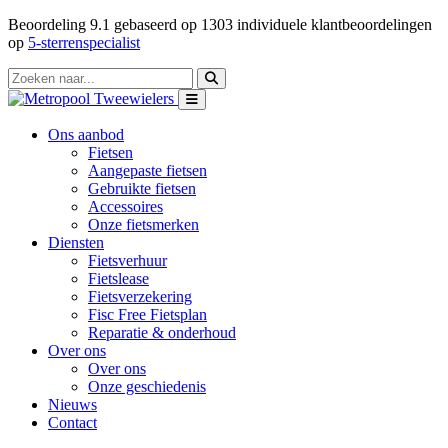
Beoordeling
9.1
gebaseerd op
1303
individuele klantbeoordelingen
op
5-sterrenspecialist
Ons aanbod
Fietsen
Aangepaste fietsen
Gebruikte fietsen
Accessoires
Onze fietsmerken
Diensten
Fietsverhuur
Fietslease
Fietsverzekering
Fisc Free Fietsplan
Reparatie & onderhoud
Over ons
Over ons
Onze geschiedenis
Nieuws
Contact