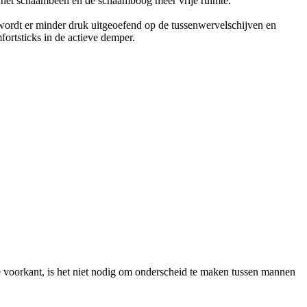
n het schaambeen en de schaamboog meer vrije ruimte.
wordt er minder druk uitgeoefend op de tussenwervelschijven en
ortsticks in de actieve demper.
voorkant, is het niet nodig om onderscheid te maken tussen mannen