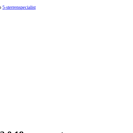
op
5-sterrenspecialist