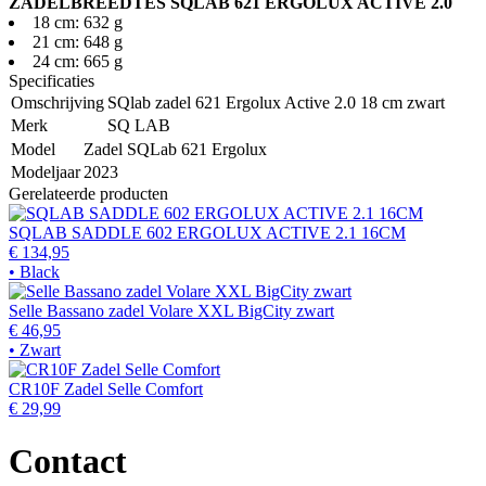
ZADELBREEDTES SQLAB 621 ERGOLUX ACTIVE 2.0
18 cm: 632 g
21 cm: 648 g
24 cm: 665 g
Specificaties
Omschrijving
SQlab zadel 621 Ergolux Active 2.0 18 cm zwart
Merk
SQ LAB
Model
Zadel SQLab 621 Ergolux
Modeljaar
2023
Gerelateerde producten
SQLAB SADDLE 602 ERGOLUX ACTIVE 2.1 16CM
€ 134,95
• Black
Selle Bassano zadel Volare XXL BigCity zwart
€ 46,95
• Zwart
CR10F Zadel Selle Comfort
€ 29,99
Contact