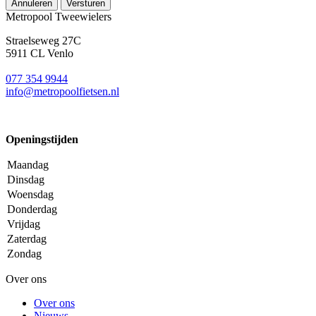
Annuleren
Versturen
Metropool Tweewielers
Straelseweg 27C
5911 CL Venlo
077 354 9944
info@metropoolfietsen.nl
Openingstijden
Maandag
Dinsdag
Woensdag
Donderdag
Vrijdag
Zaterdag
Zondag
Over ons
Over ons
Nieuws