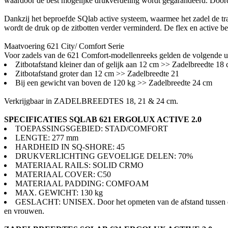
waardoor de best mogelijke drukverdeling wordt gegarandeerd. Doorda
Dankzij het beproefde SQlab active systeem, waarmee het zadel de tr
wordt de druk op de zitbotten verder verminderd. De flex en active 
Maatvoering 621 City/ Comfort Serie
Voor zadels van de 621 Comfort-modellenreeks gelden de volgende u
Zitbotafstand kleiner dan of gelijk aan 12 cm >> Zadelbreedte 18
Zitbotafstand groter dan 12 cm >> Zadelbreedte 21
Bij een gewicht van boven de 120 kg >> Zadelbreedte 24 cm
Verkrijgbaar in ZADELBREEDTES 18, 21 & 24 cm.
SPECIFICATIES SQLAB 621 ERGOLUX ACTIVE 2.0
TOEPASSINGSGEBIED: STAD/COMFORT
LENGTE: 277 mm
HARDHEID IN SQ-SHORE: 45
DRUKVERLICHTING GEVOELIGE DELEN: 70%
MATERIAAL RAILS: SOLID CRMO
MATERIAAL COVER: C50
MATERIAAL PADDING: COMFOAM
MAX. GEWICHT: 130 kg
GESLACHT: UNISEX. Door het opmeten van de afstand tussen de zi
en vrouwen.