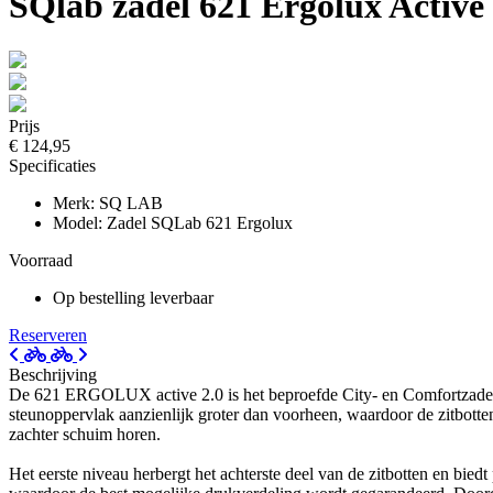
SQlab zadel 621 Ergolux Active
Prijs
€ 124,95
Specificaties
Merk: SQ LAB
Model: Zadel SQLab 621 Ergolux
Voorraad
Op bestelling leverbaar
Reserveren
Beschrijving
De 621 ERGOLUX active 2.0 is het beproefde City- en Comfortzadel
steunoppervlak aanzienlijk groter dan voorheen, waardoor de zitbott
zachter schuim horen.
Het eerste niveau herbergt het achterste deel van de zitbotten en bied