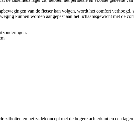
t de zadelneus lager zit, hebben het perineale en voorste gedeelte va
apbewegingen van de fietser kan volgen, wordt het comfort verhoogd, 
beweging kunnen worden aangepast aan het lichaamsgewicht met de comf
itzonderingen:
 cm
tbotten en het zadelconcept met de hogere achterkant en een lagere 