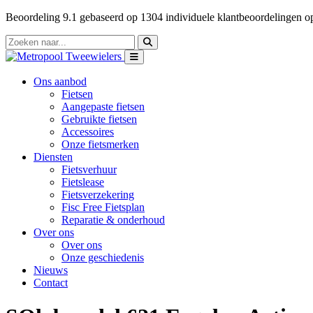
Beoordeling
9.1
gebaseerd op
1304
individuele klantbeoordelingen 
Ons aanbod
Fietsen
Aangepaste fietsen
Gebruikte fietsen
Accessoires
Onze fietsmerken
Diensten
Fietsverhuur
Fietslease
Fietsverzekering
Fisc Free Fietsplan
Reparatie & onderhoud
Over ons
Over ons
Onze geschiedenis
Nieuws
Contact